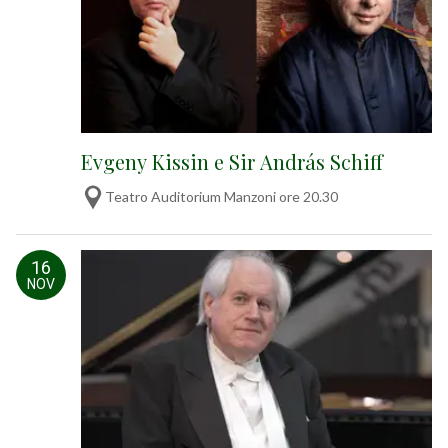
Evgeny Kissin e Sir András Schiff
Teatro Auditorium Manzoni ore 20.30
16
NOV