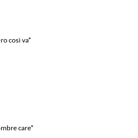
ro così va”
ombre care”