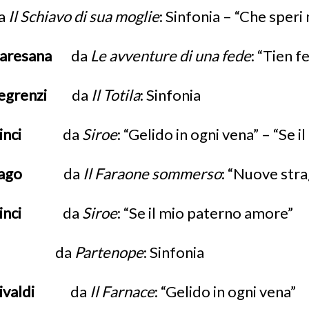
a
Il Schiavo di sua moglie
: Sinfonia – “Che speri
aresana
da
Le avventure di una fede
: “Tien 
egrenzi
da
Il Totila
: Sinfonia
Vinci
da
Siroe
: “Gelido in ogni vena” – “Se 
Fago
da
Il Faraone sommerso
: “Nuove stra
Vinci
da
Siroe
: “Se il mio paterno amore”
da
Partenope
: Sinfonia
Vivaldi
da
Il Farnace
: “Gelido in ogni vena”