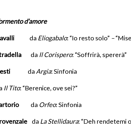
ormento d’amore
Cavalli
da
Eliogabalo
: “Io resto solo”
–
“Mise
tradella
da
Il Corispero
: “Soffrirà, spererà”
Cesti
da
Argia
: Sinfonia
a
Il Tito
: “Berenice, ove sei?”
artorio
da
Orfeo
: Sinfonia
rovenzale
da
La Stellidaura
: “Deh rendetemi 