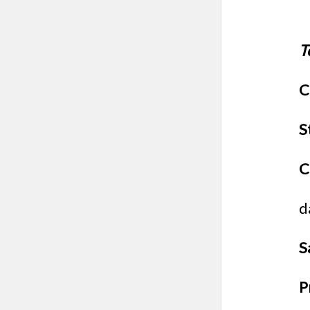
T
S
d
S
P