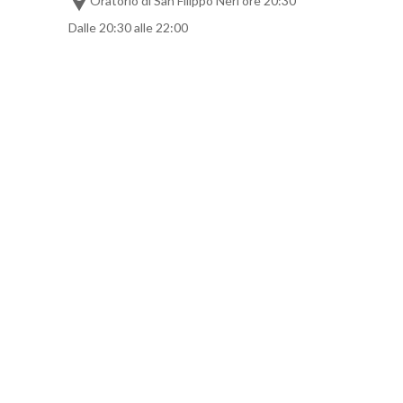
Oratorio di San Filippo Neri ore 20:30
Dalle 20:30 alle 22:00
09
SET
Musica con Vista - Trio
Bedrich
Cortile del Museo Civico Medievale - ore
20:30