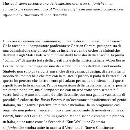
Musica Insieme incontra una delle massime orchestre sinfoniche in un
concerto che rende omaggio al “made in Italy”, con una nuova commissione
affidata al virtuosismo di Joao Barradas
Che cosa accomuna una fisarmonica, un’orchestra sinfonica e… una Ferrari?
Ce lo racconta il compositore pordenonese Cristian Carrara, protagonista di
una commissione che unisce Musica Insieme a ben tre orchestre sinfoniche
dall’Italia agli Stati Uniti, a cominciare dall’Orchestra della Toscana, la prima
“complice” di questa festa della creatività e della musica italiana. «Con
Rosso
Ferrari
ho voluto omaggiare uno dei simboli più noti dell’Italia nel mondo.
Simbolo non solo di velocità, ma anche di eleganza, di design, di creatività. Il
mondo dei motori ha a che fare con la musica? Quando si parla di Ferrari sì. Per
questo ho pensato che lo strumento più adatto per mettere insieme tutti questi
aspetti fosse la fisarmonica. Perché espressione della tradizione italiana, perché
strumento popolare, ma al tempo stesso con un repertorio serio sempre più
vasto. Inoltre, è uno strumento duttile, flessibile, con una gamma vastissima di
possibilità coloristiche.
Rosso Ferrari
è un’occasione per soffermarci sul genio
italiano, tra eleganza e potenza, tra ritmo e melodia». In un programma così
originale non poteva mancare un’ouverture traboccante di inventiva come
Le
Ebridi
, frutto del Gran Tour di un giovane Mendelssohn e completata proprio
in Italia, e una rarità come la Seconda di Kurt Weill, una
Fantasia
sinfonica
che sembra unire in musica il Vecchio e il Nuovo Continente.