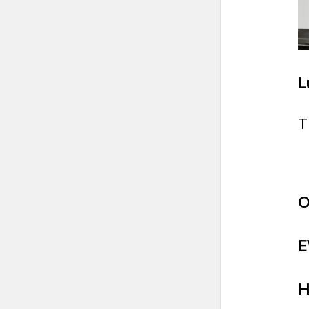
L
T
O
E
H