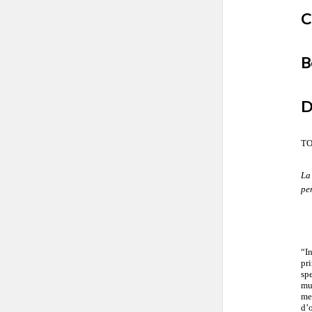
B
TO
La
pe
“I
pri
sp
mus
me
d’