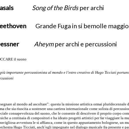
Casals
Song of the Birds
per archi
eethoven
Grande Fuga in si bemolle maggio
Dessner
Aheym
per archi e percussioni
CCARE il suono
 pi
ù
importante percussionista al mondo e l
’estro creativo di Hugo Ticciati portan
rcussioni
nsegnare al mondo ad ascoltare”: questa la missione artistica ormai pluridecennale 
ma che sia riuscita a sostenere una carriera internazionale come solista di percussi
eciale consapevolezza del suono, che le consente di descrivere il proprio corpo c
iche a centinaia di compositori e ha ideato progetti artistici per far viaggiare la mu
ravigliosa avventura le si affianca, come in questo appuntamento bolognese, un music
orchestra Hugo Ticciati, anch’egli impegnato nel dialogo musicale fra presente e pa