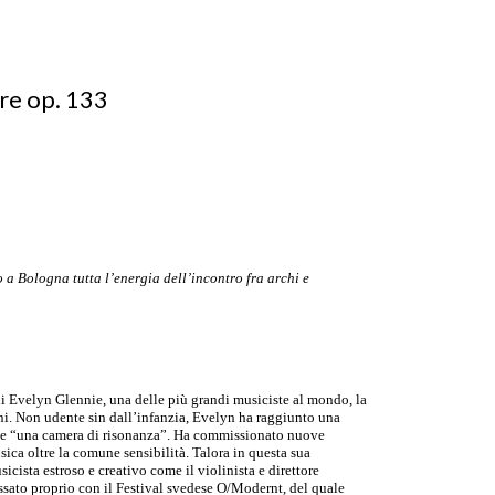
re op. 133
o a Bologna tutta l
’energia dell
’incontro fra archi e
di Evelyn Glennie, una delle più grandi musiciste al mondo, la
oni. Non udente sin dall’infanzia, Evelyn ha raggiunto una
ome “una camera di risonanza”. Ha commissionato nuove
sica oltre la comune sensibilità. Talora in questa sua
ista estroso e creativo come il violinista e direttore
ssato proprio con il Festival svedese O/Modernt, del quale