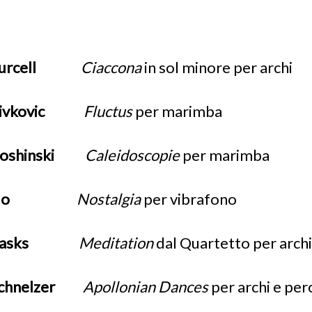
Purcell
Ciaccona
in sol minore per archi
Zivkovic
Fluctus
per marimba
oshinski
Caleidoscopie
per marimba
Ho
Nostalgia
per vibrafono
Vasks
Meditation
dal Quartetto per archi
chnelzer
Apollonian Dances
per archi e per