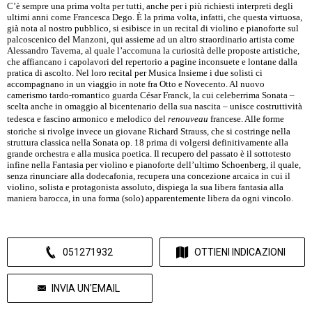
C’è sempre una prima volta per tutti, anche per i più richiesti interpreti degli
ultimi anni come Francesca Dego. È la prima volta, infatti, che questa virtuosa,
già nota al nostro pubblico, si esibisce in un recital di violino e pianoforte sul
palcoscenico del Manzoni, qui assieme ad un altro straordinario artista come
Alessandro Taverna, al quale l’accomuna la curiosità delle proposte artistiche,
che affiancano i capolavori del repertorio a pagine inconsuete e lontane dalla
pratica di ascolto. Nel loro recital per Musica Insieme i due solisti ci
accompagnano in un viaggio in note fra Otto e Novecento. Al nuovo
camerismo tardo-romantico guarda César Franck, la cui celeberrima Sonata –
scelta anche in omaggio al bicentenario della sua nascita – unisce costruttività
tedesca e fascino armonico e melodico del
renouveau
francese. Alle forme
storiche si rivolge invece un giovane Richard Strauss, che si costringe nella
struttura classica nella Sonata op. 18 prima di volgersi definitivamente alla
grande orchestra e alla musica poetica. Il recupero del passato è il sottotesto
infine nella Fantasia per violino e pianoforte dell’ultimo Schoenberg, il quale,
senza rinunciare alla dodecafonia, recupera una concezione arcaica in cui il
violino, solista e protagonista assoluto, dispiega la sua libera fantasia alla
maniera barocca, in una forma (solo) apparentemente libera da ogni vincolo.
051271932
OTTIENI INDICAZIONI
INVIA UN'EMAIL