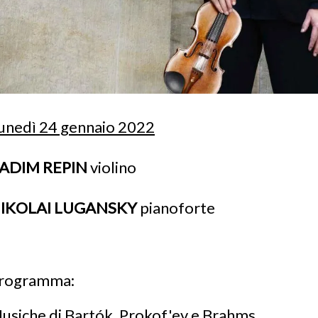
unedì 24 gennaio 2022
ADIM REPIN
violino
IKOLAI LUGANSKY
pianoforte
rogramma:
usiche di Bartók, Prokof'ev e Brahms