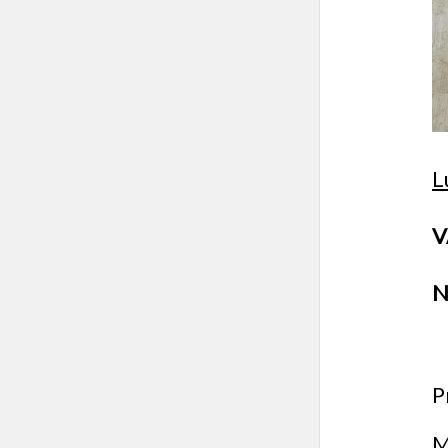
L
V
N
P
M