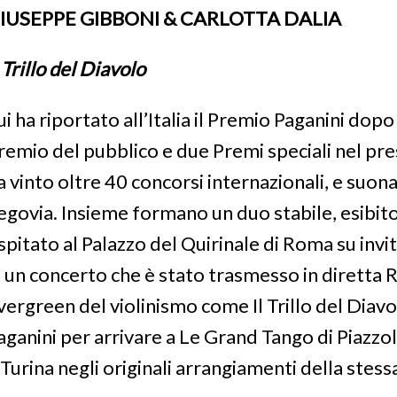
IUSEPPE GIBBONI & CARLOTTA DALIA
l Trillo del Diavolo
ui ha riportato
all’Italia il Premio Paganini dopo
remio del pubblico e due
P
remi speciali
nel pre
a vinto oltre 40 concorsi internazionali,
e suona
egovia. Insieme
formano un duo stabile, esibitos
spitato al Palazzo del Quirinale di Roma su inv
n un concerto che è stato trasmesso in diretta
R
vergreen del violinismo come
Il Trillo del Diav
aganini per arrivare a
Le Grand Tango
di Piazzol
 Turina negli originali arrangiamenti della stess