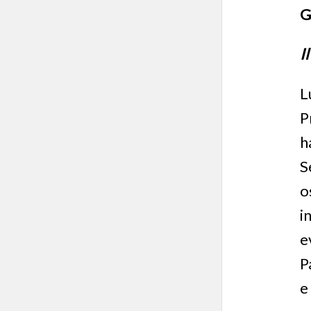
G
I
L
P
h
S
o
i
e
P
e