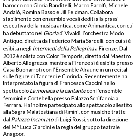
barocco con Gloria Banditelli, Marco Farolfi, Michele
Andalò, Romina Basso e Jill Feldman. Collabora
stabilmente con ensemble vocali dediti alla prassi
esecutiva della musica antica, come Animantica, con cui
ha debuttato nel
Gloria
di Vivaldi, l’orchestra Modo
Antiquo, diretta da Federico Maria Sardelli, con cui si è
esibita negli
Intermedi della Pellegrina
a Firenze. Dal
2012 è solista con Color Temporis, diretta dal Maestro
Alberto Allegrezza, mentre a Firenze si è esibita presso
Casa Buonarroti con l’Ensemble Alraune in un recital
sulle figure di Tancredi e Clorinda. Recentemente ha
interpretato la figura di Francesca Caccini nello
spettacolo
La monaca e la cantante
con l’ensemble
femminile Cortebella presso Palazzo Schifanoia a
Ferrara. Ha inoltre partecipato allo spettacolo allestito
alla Sagra Malatestiana di Rimini, con musiche tratte
dal
Palazzo Incantato
di Luigi Rossi, sotto la direzione
del M° Luca Giardini e la regia del gruppo teatrale
Anagoor.