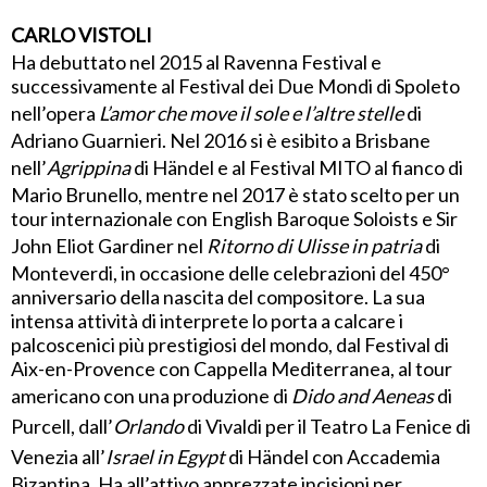
CARLO VISTOLI
Ha debuttato nel 2015 al Ravenna Festival e
successivamente al Festival dei Due Mondi di Spoleto
nell’opera
L’amor che move il sole e l’altre stelle
di
Adriano Guarnieri. Nel 2016 si è esibito a Brisbane
nell’
Agrippina
di Händel e al Festival MITO al fianco di
Mario Brunello, mentre nel 2017 è stato scelto per un
tour internazionale con English Baroque Soloists e Sir
John Eliot Gardiner nel
Ritorno di Ulisse in patria
di
Monteverdi, in occasione delle celebrazioni del 450°
anniversario della nascita del compositore. La sua
intensa attività di interprete lo porta a calcare i
palcoscenici più prestigiosi del mondo, dal Festival di
Aix-en-Provence con Cappella Mediterranea, al tour
americano con una produzione di
Dido and Aeneas
di
Purcell, dall’
Orlando
di Vivaldi per il Teatro La Fenice di
Venezia all’
Israel in Egypt
di Händel con Accademia
Bizantina. Ha all’attivo apprezzate incisioni per