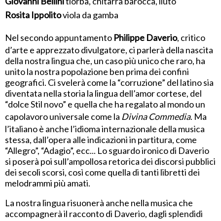
Giovanni Bellini
tiorba, chitarra barocca, liuto
Rosita Ippolito
viola da gamba
Nel secondo appuntamento
Philippe Daverio
, critico
d’arte e apprezzato divulgatore, ci parlerà della nascita
della nostra lingua che, un caso più unico che raro, ha
unito la nostra popolazione ben prima dei confini
geografici. Ci svelerà come la “corruzione” del latino sia
diventata nella storia la lingua dell’amor cortese, del
“dolce Stil novo” e quella che ha regalato al mondo un
capolavoro universale come la
Divina Commedia
. Ma
l’italiano è anche l’idioma internazionale della musica
stessa, dall’opera alle indicazioni in partitura, come
“Allegro”, “Adagio”, ecc... Lo sguardo ironico di Daverio
si poserà poi sull’ampollosa retorica dei discorsi pubblici
dei secoli scorsi, così come quella di tanti libretti dei
melodrammi più amati.
La nostra lingua risuonerà anche nella musica che
accompagnerà il racconto di Daverio, dagli splendidi