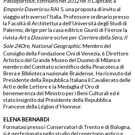
Passepartout
, confluito nel 2012 ne
Il Capitale
, a
Emporio Daverio
su RAI 5, una proposta di invito al
viaggio attraverso l’Italia. Professore ordinario presso
la Facoltà di Architettura dell’Università degli Studi di
Palermo, dirige per la casa editrice Giunti di Firenze la
rivista
Art e Dossier
e scrive per
Corriere della Sera
,
Il
Sole 24Ore
,
National Geographic.
Membro del
Consiglio della Fondazione Cini di Venezia, è Direttore
Artistico del Grande Museo del Duomo di Milano e
membro del Comitato scientifico della Pinacoteca di
Brera e Biblioteca nazionale Braidense. Ha ricevuto dal
Presidente della Repubblica Italiana il Cavalierato delle
Arti e delle Lettere e la Medaglia d’Oro di
benemerenza del Ministro per i Beni Culturali ed è
stato insignito dal Presidente della Repubblica
Francese della Légion d’Honneur.
ELENA BERNARDI
Formatasi presso i Conservatori di Trento e di Bologna,
si è perfezionata nello studio del repertorio antico e