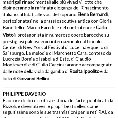
madrigali rinascimentali alle più vivaci villotte che
dipingeranno la raffinata eleganza del Rinascimento
italiano, affidati alle voci del soprano
Elena Bernardi
,
perfezionatasi nella prassi esecutiva antica con Gloria
Banditelli e Marco Farolfi, e del controtenore
Carlo
Vistoli
, protagonista in numerose opere barocche su
prestigiosi palcoscenici internazionali dal Lincoln
Center di New York al Festival di Lucerna e quello di
Salisburgo. Le melodie di Marchetto Cara, conteso da
Lucrezia Borgia e Isabella d’Este, di Claudio
Monteverdi e di Giulio Caccini saranno accompagnate
dalle note della viola da gamba di
Rosita Ippolito
e dal
liuto di
Giovanni Bellini
.
PHILIPPE DAVERIO
È autore di libri di critica e storia dell’arte, pubblicati da
Rizzoli, e divenuti veri e propri best seller, come
seguitissime sono le sue trasmissioni per le reti RAI, da