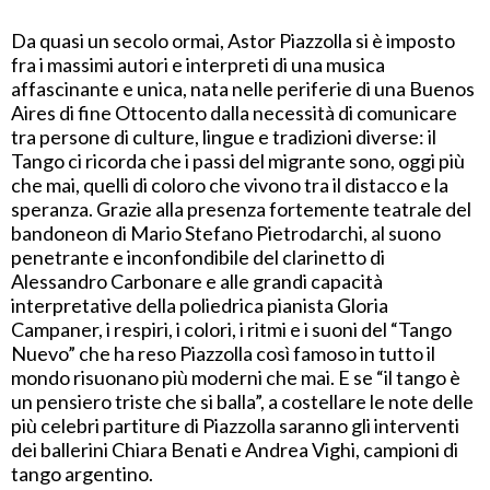
Da quasi un secolo ormai, Astor Piazzolla si è imposto
fra i massimi autori e interpreti di una musica
affascinante e unica, nata nelle periferie di una Buenos
Aires di fine Ottocento dalla necessità di comunicare
tra persone di culture, lingue e tradizioni diverse: il
Tango ci ricorda che i passi del migrante sono, oggi più
che mai, quelli di coloro che vivono tra il distacco e la
speranza. Grazie alla presenza fortemente teatrale del
bandoneon di Mario Stefano Pietrodarchi, al suono
penetrante e inconfondibile del clarinetto di
Alessandro Carbonare e alle grandi capacità
interpretative della poliedrica pianista Gloria
Campaner, i respiri, i colori, i ritmi e i suoni del “Tango
Nuevo” che ha reso Piazzolla così famoso in tutto il
mondo risuonano più moderni che mai. E se “il tango è
un pensiero triste che si balla”, a costellare le note delle
più celebri partiture di Piazzolla saranno gli interventi
dei ballerini Chiara Benati e Andrea Vighi, campioni di
tango argentino.