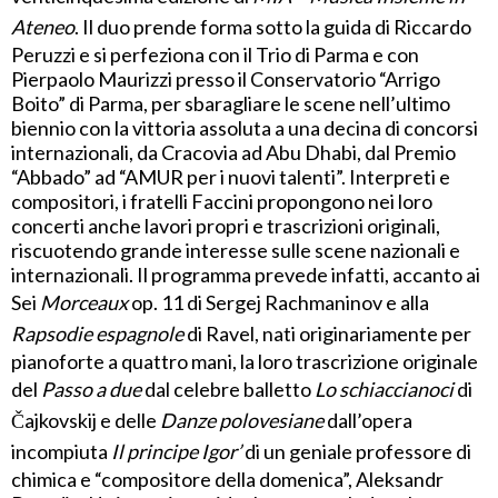
Ateneo
. Il duo prende forma sotto la guida di Riccardo
Peruzzi e si perfeziona con il Trio di Parma e con
Pierpaolo Maurizzi presso il Conservatorio “Arrigo
Boito” di Parma, per sbaragliare le scene nell’ultimo
biennio con la vittoria assoluta a una decina di concorsi
internazionali, da Cracovia ad Abu Dhabi, dal Premio
“Abbado” ad “AMUR per i nuovi talenti”. Interpreti e
compositori, i fratelli Faccini propongono nei loro
concerti anche lavori propri e trascrizioni originali,
riscuotendo grande interesse sulle scene nazionali e
internazionali. Il programma prevede infatti, accanto ai
Sei
Morceaux
op. 11 di Sergej Rachmaninov e alla
Rapsodie
espagnole
di Ravel, nati originariamente per
pianoforte a quattro mani, la loro trascrizione originale
del
Passo a due
dal celebre balletto
Lo schiaccianoci
di
Čajkovskij e delle
Danze polovesiane
dall’opera
incompiuta
Il principe Igor’
di un geniale professore di
chimica e “compositore della domenica”, Aleksandr